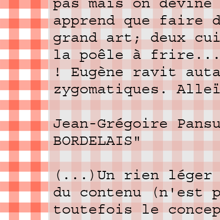
pas mais on devine
apprend que faire 
grand art; deux cu
la poêle à frire..
! Eugène ravit aut
zygomatiques. Alle
Jean-Grégoire Pans
BORDELAIS"
(...)Un rien léger
du contenu (n'est 
toutefois le conce